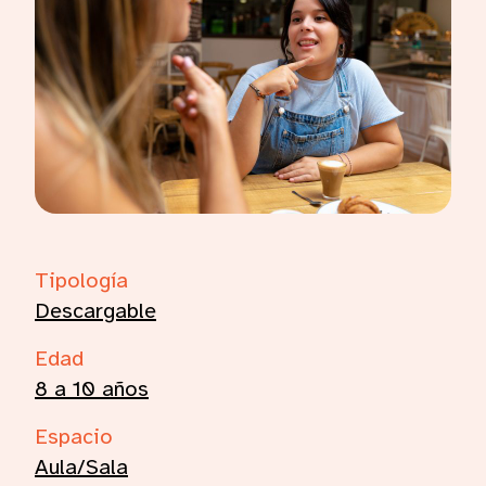
Características
Tipología
Descargable
Edad
8 a 10 años
Espacio
Aula/Sala