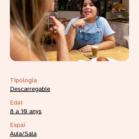
Característiques
Tipologia
Descarregable
Edat
8 a 10 anys
Espai
Aula/Sala