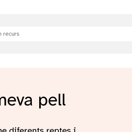
meva pell
e diferents reptes i