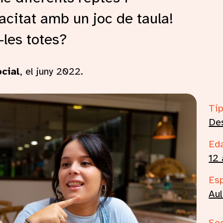
citat amb un joc de taula!
les totes?
cial
, el juny 2022.
Ca
Ti
De
Ed
12 
Es
Aul
Se