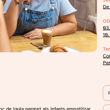
De
OD
03.
10.
Te
Con
Pe
oc de taula permet als infants empatitzar