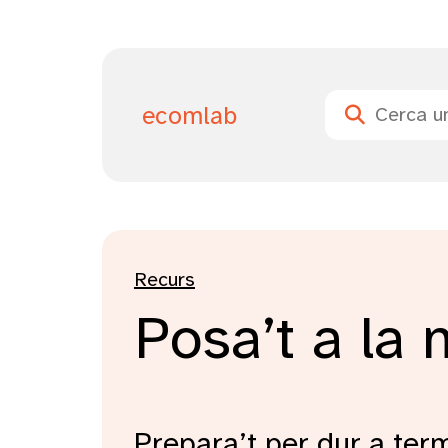
ecomlab
Buscar
Recurs
Posa’t a la 
Prepara’t per dur a term