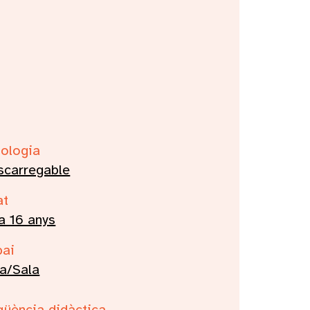
racterístiques
pologia
scarregable
at
a 16 anys
pai
a/Sala
qüència didàctica